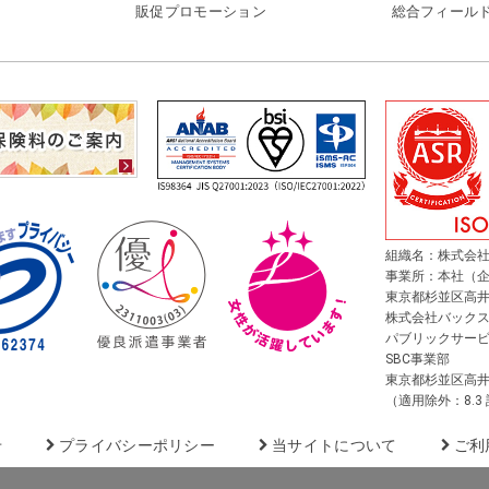
販促プロモーション
総合フィール
組織名：株式会社
事業所：本社（
東京都杉並区高井戸東
株式会社バック
パブリックサー
SBC事業部
東京都杉並区高井戸東
（適用除外：8.3
せ
プライバシーポリシー
当サイトについて
ご利