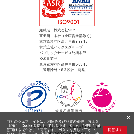
組織名：株式会社SBC
事業所：本社（企画営業部除く）
東京都杉並区高井戸東3-33-15
株式会社バックスグループ
パブリックサービス統括本部
SBC事業部
東京都杉並区高井戸東3-33-15
（適用除外：8.3 設計・開発）
×
当社のウェブサイトは、利便性及び品質の維持・向上を
目的に、Cookieを使用しております。Cookieの使用に同
©
Copyright
2026 Backs Group Inc.
意頂ける場合は、「同意する」ボタンを押して下さい。
同意する
All rights reserved
なお、当社のCookie使用について詳しくは
こちら
をご参