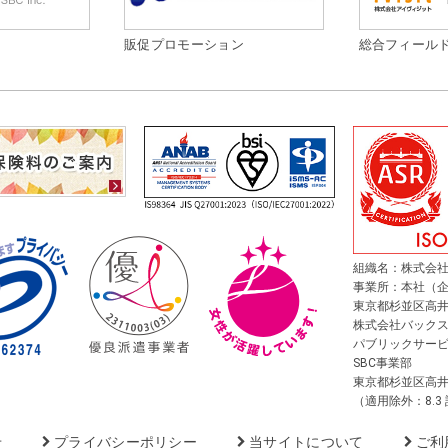
販促プロモーション
総合フィール
組織名：株式会社
事業所：本社（
東京都杉並区高井戸東
株式会社バック
パブリックサー
SBC事業部
東京都杉並区高井戸東
（適用除外：8.3
せ
プライバシーポリシー
当サイトについて
ご利