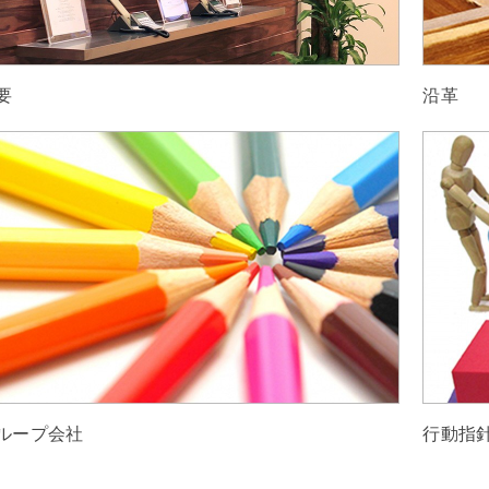
要
沿革
ループ会社
行動指