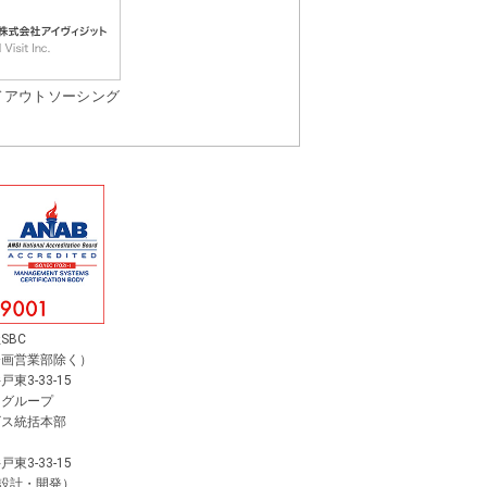
ドアウトソーシング
SBC
企画営業部除く）
3-33-15
スグループ
ビス統括本部
3-33-15
 設計・開発）