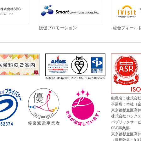
販促プロモーション
総合フィール
組織名：株式会社
事業所：本社（
東京都杉並区高井戸東
株式会社バック
パブリックサー
SBC事業部
東京都杉並区高井戸東
（適用除外：8.3