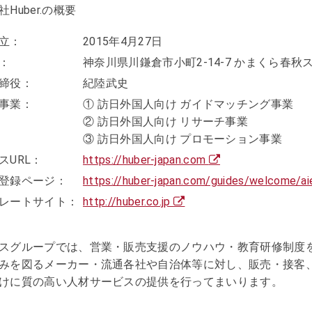
Huber.の概要
立：
2015年4月27日
：
神奈川県川鎌倉市小町2-14-7 かまくら春秋
締役：
紀陸武史
事業：
① 訪日外国人向け ガイドマッチング事業
② 訪日外国人向け リサーチ事業
③ 訪日外国人向け プロモーション事業
スURL：
https://huber-japan.com
登録ページ：
https://huber-japan.com/guides/welcome/a
レートサイト：
http://huber.co.jp
スグループでは、営業・販売支援のノウハウ・教育研修制度
みを図るメーカー・流通各社や自治体等に対し、販売・接客
けに質の高い人材サービスの提供を行ってまいります。