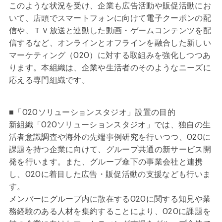
このような状況を受け、企業も広告活動や販促活動にお
いて、店頭でスマートフォンに向けて電子クーポンの配
信や、ＴＶ放送と連動した動画・ゲームコンテンツを配
信するなど、オンラインとオフラインを融合した新しい
マーケティング（O2O）に対する取組みを強化しつつあ
ります。本組織は、企業や生活者のそのようなニーズに
応える専門組織です。
■「O2Oソリューションスタジオ」設置の目的
新組織「O2Oソリューションスタジオ」では、独自の生
活者意識調査や海外の先端事例研究を行いつつ、O2Oに
課題を持つ企業に向けて、グループ共通の新サービス開
発を行います。また、グループ傘下の事業会社と連携
し、O2Oに着目した広告・販促活動の支援なども行いま
す。
メンバーにグループ内に散在するO2Oに関する知見や業
務経験のある人材を集約することにより、O2Oに課題を